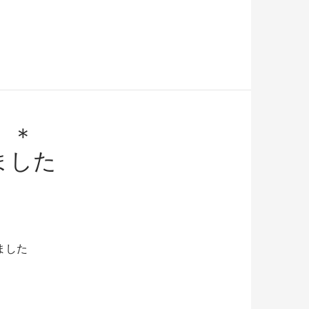
 ＊
ました
ました