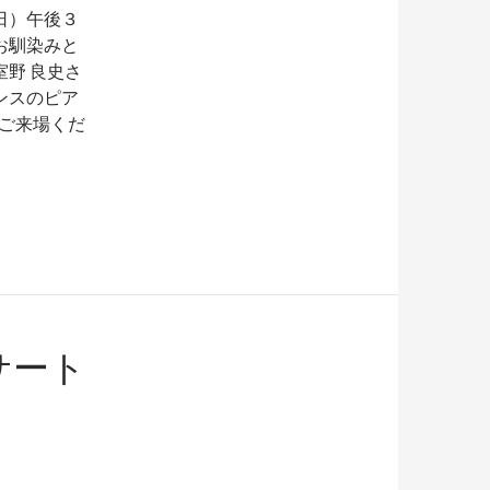
日）午後３
お馴染みと
野 良史さ
ンスのピア
 ご来場くだ
サート