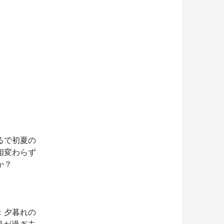
るで初夏の
相変わらず
か？
：夕暮れの
月が過ぎ去