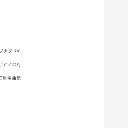
ソナタ KV
とピアノのた
ノ三重奏曲第