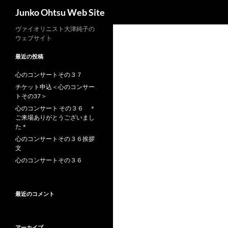
検
Junko Ohtsu Web Site
索
コ
ヴァイオリニスト大津純子の
ウェブサイト
ン
テ
最近の投稿
ン
心のコンサートその３７
ツ
チケット申込＜心のコンサー
へ
トその37＞
ス
心のコンサート その３６ ＊
キ
ご来場ありがとうございまし
ッ
た＊
プ
心のコンサートその３６挨拶
文
心のコンサートその３６
最近のコメント
アーカイブ