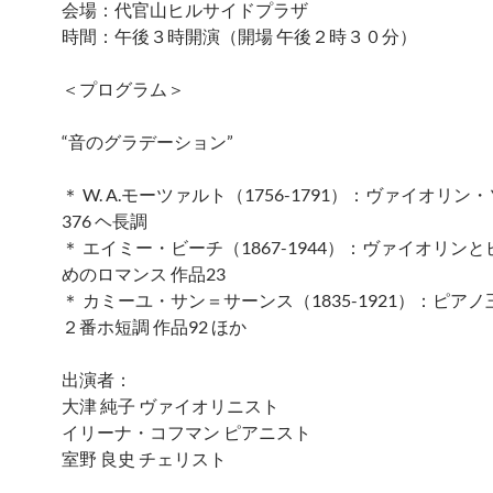
会場：代官山ヒルサイドプラザ
時間：午後３時開演（開場 午後２時３０分）
＜プログラム＞
“音のグラデーション”
＊ W. A.モーツァルト（1756-1791）：ヴァイオリン・
376 ヘ長調
＊ エイミー・ビーチ（1867-1944）：ヴァイオリン
めのロマンス 作品23
＊ カミーユ・サン＝サーンス（1835-1921）：ピア
２番ホ短調 作品92 ほか
出演者：
大津 純子 ヴァイオリニスト
イリーナ・コフマン ピアニスト
室野 良史 チェリスト