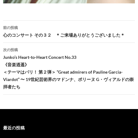
投
前の投稿
稿
心のコンサート その３２ ＊ご来場ありがとうございました＊
ナ
次の投稿
ビ
Junko’s Heart-to-Heart Concert No.33
《音楽逍遥》
ゲ
＜テーマはパリ！ 第２弾＞ “Great admirers of Pauline Garcia-
ー
Viardot” 〜 19世紀芸術界のマドンナ、ポリーヌ G・ヴィアルドの崇
拝者たち
シ
ョ
ン
最近の投稿