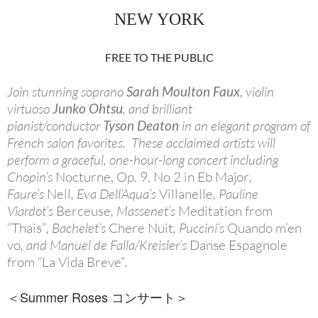
NEW YORK
FREE TO THE PUBLIC
Join stunning soprano
Sarah Moulton Faux
, violin
virtuoso
Junko Ohtsu
, and brilliant
pianist/conductor
Tyson Deaton
in an elegant program of
French salon favorites. These acclaimed artists will
perform a graceful, one-hour-long concert including
Chopin’s
Nocturne, Op. 9, No 2 in Eb Major
,
Faure’s
Nell
, Eva Dell’Aqua’s
Villanelle
, Pauline
Viardot’s
Berceuse
, Massenet’s
Meditation from
“Thais”
, Bachelet’s
Chere Nuit
, Puccini’s
Quando m’en
vo
, and Manuel de Falla/Kreisler’s
Danse Espagnole
from “La Vida Breve”
.
＜Summer Roses コンサート＞