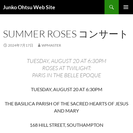
コ
検
Junko Ohtsu Web Site
ン
索
メインメ
テ
ニュー
ン
SUMMER ROSES コンサート
ツ
へ
ス
2024年7月17日
WPMASTER
キ
ッ
TUESDAY, AUGUST 20 AT 6:30PM
プ
ROSES AT TWILIGHT:
PARIS IN THE BELLE EPOQUE
TUESDAY, AUGUST 20 AT 6:30PM
THE BASILICA PARISH OF THE SACRED HEARTS OF JESUS
AND MARY
168 HILL STREET, SOUTHAMPTON