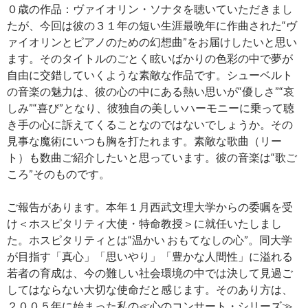
０歳の作品：ヴァイオリン・ソナタを聴いていただきまし
たが、今回は彼の３１年の短い生涯最晩年に作曲された“ヴ
ァイオリンとピアノのための幻想曲”をお届けしたいと思い
ます。そのタイトルのごとく眩いばかりの色彩の中で夢が
自由に交錯していくような素敵な作品です。シューベルト
の音楽の魅力は、彼の心の中にある熱い思いが“優しさ”“哀
しみ”“喜び”となり、彼独自の美しいハーモニーに乗って聴
き手の心に訴えてくることなのではないでしょうか。その
見事な魔術にいつも胸を打たれます。素敵な歌曲（リー
ト）も数曲ご紹介したいと思っています。彼の音楽は“歌ご
ころ”そのものです。
ご報告があります。本年１月西武文理大学からの委嘱を受
け＜ホスピタリティ大使・特命教授＞に就任いたしまし
た。ホスピタリティとは“温かい おもてなしの心”。同大学
が目指す「真心」「思いやり」「豊かな人間性」に溢れる
若者の育成は、今の難しい社会環境の中では決して見過ご
してはならない大切な使命だと感じます。そのあり方は、
２００５年に始まった私の≪心のコンサート・シリーズ≫