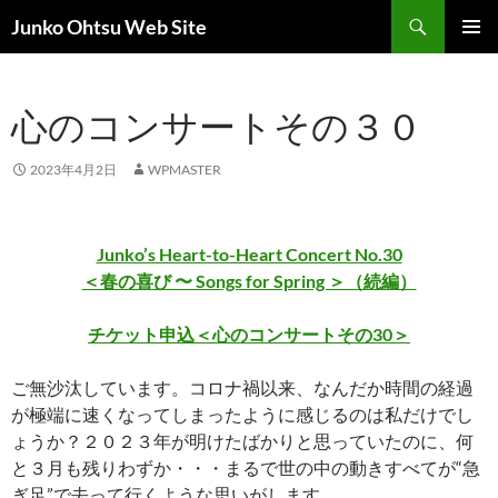
コ
検
Junko Ohtsu Web Site
ン
索
メインメ
テ
ニュー
ン
心のコンサートその３０
ツ
へ
ス
2023年4月2日
WPMASTER
キ
ッ
プ
Junko’s Heart-to-Heart Concert No.30
＜春の喜び 〜 Songs for Spring ＞（続編）
チケット申込＜心のコンサートその30＞
ご無沙汰しています。コロナ禍以来、なんだか時間の経過
が極端に速くなってしまったように感じるのは私だけでし
ょうか？２０２３年が明けたばかりと思っていたのに、何
と３月も残りわずか・・・まるで世の中の動きすべてが“急
ぎ足”で去って行くような思いがします。