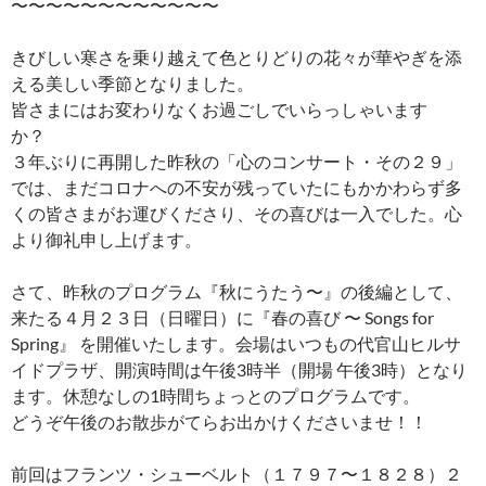
〜〜〜〜〜〜〜〜〜〜〜〜
きびしい寒さを乗り越えて色とりどりの花々が華やぎを添
える美しい季節となりました。
皆さまにはお変わりなくお過ごしでいらっしゃいます
か？
３年ぶりに再開した昨秋の「心のコンサート・その２９」
では、まだコロナへの不安が残っていたにもかかわらず多
くの皆さまがお運びくださり、その喜びは一入でした。心
より御礼申し上げます。
さて、昨秋のプログラム『秋にうたう〜』の後編として、
来たる４月２３日（日曜日）に『春の喜び 〜 Songs for
Spring』 を開催いたします。会場はいつもの代官山ヒルサ
イドプラザ、開演時間は午後3時半（開場 午後3時）となり
ます。休憩なしの1時間ちょっとのプログラムです。
どうぞ午後のお散歩がてらお出かけくださいませ！！
前回はフランツ・シューベルト（１７９７〜１８２８）２