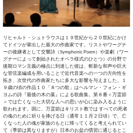
リヒャルト・シュトラウスは１９世紀から２０世紀にかけ
てドイツが輩出した最大の作曲家です。リストやワーグナ
ーの後継者として交響詩（Symphonic Poem）や楽劇（ワー
グナーによって創始されたオペラ様式のひとつ）の分野で
後期ロマン主義の極点に到達した彼は、斬新な和声や巨大
な管弦楽編成を用いることで近代音楽への一つの方向性を
拓き、次世代の作曲家たちに多大な影響を与えました。１
９歳の頃の作品１０「８つの歌」はヘルマン・フォン・ギ
ヨムの詩『最後の木の葉』による歌曲集。第８番＜万霊節
＞では亡くなった大切な人への思いが心に染み入るように
歌われます。因に、万霊節はキリスト教では すべての死者
の魂のために祈りを捧げる日（通常１１月２日頃）で、亡
くなった人の魂が家族のもとに帰ってくると考えられてい
て（季節は異なりますが）日本のお盆の慣習に通じるとこ