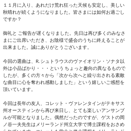
１１月に入り、あれだけ荒れ狂った天候も安定し、美しい
秋晴れが続くようになりました。皆さまには如何お過ごし
ですか？
御礼と ご報告が遅くなりました。先日は再び多くのみなさ
まにご出席いただき、お陰様で盛会のうちに終えることが
出来ました。誠にありがとうございます。
今回の選曲は、R. シュトラウスのヴァイオリン・ソナタ以
外は小品ばかり・・・という ちょっと趣向の異なるもので
したが、多くの方々から「次から次へと繰り出される素敵
な曲目に心を奪われ感動しました」という嬉しいご感想を
頂いています。
今回は長年の友人、コレット・ヴァレンタインがテキサス
州オースティンから再び来日し、とても楽しいアンサンブ
ルが可能となりました。偶然だったのですが、ゲストの岡
ノ谷一夫先生はメリーランド州立大学で博士課程をおさめ