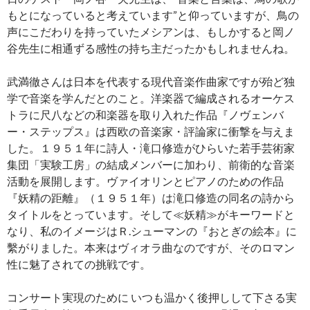
もとになっていると考えています”と仰っていますが、鳥の
声にこだわりを持っていたメシアンは、もしかすると岡ノ
谷先生に相通ずる感性の持ち主だったかもしれませんね。
武満徹さんは日本を代表する現代音楽作曲家ですが殆ど独
学で音楽を学んだとのこと。洋楽器で編成されるオーケス
トラに尺八などの和楽器を取り入れた作品『ノヴェンバ
ー・ステップス』は西欧の音楽家・評論家に衝撃を与えま
した。１９５１年に詩人・滝口修造がひらいた若手芸術家
集団「実験工房」の結成メンバーに加わり、前衛的な音楽
活動を展開します。ヴァイオリンとピアノのための作品
『妖精の距離』（１９５１年）は滝口修造の同名の詩から
タイトルをとっています。そして≪妖精≫がキーワードと
なり、私のイメージはＲ.シューマンの『おとぎの絵本』に
繫がりました。本来はヴィオラ曲なのですが、そのロマン
性に魅了されての挑戦です。
コンサート実現のために いつも温かく後押しして下さる実