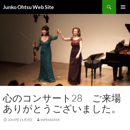
コ
検
Junko Ohtsu Web Site
ン
索
メインメ
テ
ニュー
ン
ツ
へ
ス
キ
ッ
プ
心のコンサート28 ご来場
ありがとうございました。
2019年11月9日
WPMASTER