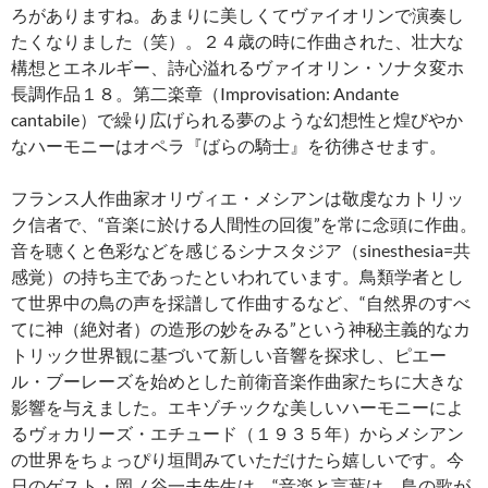
ろがありますね。あまりに美しくてヴァイオリンで演奏し
たくなりました（笑）。２４歳の時に作曲された、壮大な
構想とエネルギー、詩心溢れるヴァイオリン・ソナタ変ホ
長調作品１８。第二楽章（Improvisation: Andante
cantabile）で繰り広げられる夢のような幻想性と煌びやか
なハーモニーはオペラ『ばらの騎士』を彷彿させます。
フランス人作曲家オリヴィエ・メシアンは敬虔なカトリッ
ク信者で、“音楽に於ける人間性の回復”を常に念頭に作曲。
音を聴くと色彩などを感じるシナスタジア（sinesthesia=共
感覚）の持ち主であったといわれています。鳥類学者とし
て世界中の鳥の声を採譜して作曲するなど、“自然界のすべ
てに神（絶対者）の造形の妙をみる”という神秘主義的なカ
トリック世界観に基づいて新しい音響を探求し、ピエー
ル・ブーレーズを始めとした前衛音楽作曲家たちに大きな
影響を与えました。エキゾチックな美しいハーモニーによ
るヴォカリーズ・エチュード（１９３５年）からメシアン
の世界をちょっぴり垣間みていただけたら嬉しいです。今
日のゲスト・岡ノ谷一夫先生は、“音楽と言葉は、鳥の歌が