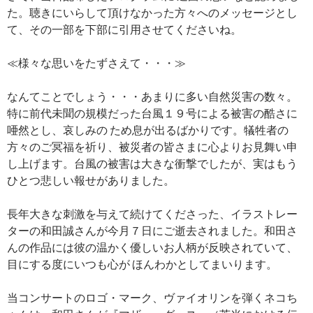
た。聴きにいらして頂けなかった方々へのメッセージとし
て、その一部を下部に引用させてくださいね。
≪様々な思いをたずさえて・・・≫
なんてことでしょう・・・あまりに多い自然災害の数々。
特に前代未聞の規模だった台風１９号による被害の酷さに
唖然とし、哀しみの ため息が出るばかりです。犠牲者の
方々のご冥福を祈り、被災者の皆さまに心よりお見舞い申
し上げます。台風の被害は大きな衝撃でしたが、実はもう
ひとつ悲しい報せがありました。
長年大きな刺激を与えて続けてくださった、イラストレー
ターの和田誠さんが今月７日にご逝去されました。和田さ
んの作品には彼の温かく優しいお人柄が反映されていて、
目にする度にいつも心が ほんわかとしてまいります。
当コンサートのロゴ・マーク、ヴァイオリンを弾くネコち