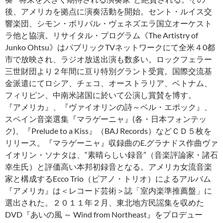
後、アメリカを拠点に演奏活動を開始。セント・ルイス交
響楽団、シモン・ボリバル・ヴェネズエラ国立オーケスト
ラ他と協演。リサイタル・プログラム《The Artistry of
Junko Ohtsu》はパブリックTVネットワークにて全米４0都
市で放映され、ラジオ放送出演も数多い。ロックフェラー
三世財団より２年間に亘り特別グラント受賞。国際交流基
金派遣にてロシア、チェコ、オーストラリア、ベトナム、
フィリピン、中南米諸国に於いて公演し賞賛を博す。
『アメリカ』、『ヴァイオリンの詩～ベル・エポック』、
スペイン音楽選集『マラゲーニャ』(各・日本フォンテッ
ク)、『Prelude to a Kiss』（BAJ Records）などＣＤ５枚を
リリース。『マラゲーニャ』収録曲のE.グラナドス作曲ヴァ
イオリン・ソナタは、“素晴らしい録音”（音楽評論家・諸石
幸生氏）と評価高い本邦初録音となる。アメリカ女流音楽
家と構成するEcco Trio（ピアノ・トリオ）によるアルバム
『アメリカ』は＜レコード芸術＞誌「室内楽準推薦盤」に
選出された。２０１１年２月、東北地方民謡集を収めた
DVD『あいの風 ～ Wind from Northeast』をプロデュー