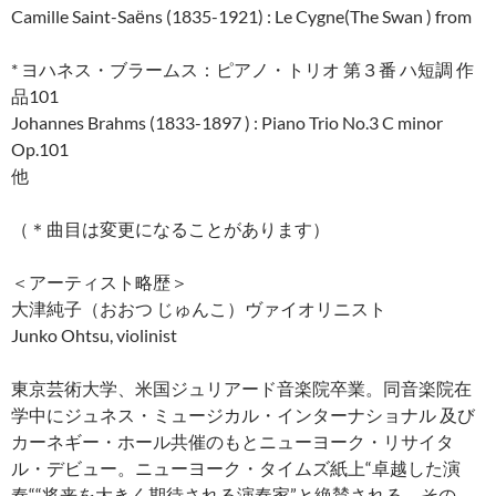
Camille Saint-Saёns (1835-1921) : Le Cygne(The Swan ) from
* ヨハネス・ブラームス：ピアノ・トリオ 第３番 ハ短調 作
品101
Johannes Brahms (1833-1897 ) : Piano Trio No.3 C minor
Op.101
他
（＊曲目は変更になることがあります）
＜アーティスト略歴＞
大津純子（おおつ じゅんこ）ヴァイオリニスト
Junko Ohtsu, violinist
東京芸術大学、米国ジュリアード音楽院卒業。同音楽院在
学中にジュネス・ミュージカル・インターナショナル 及び
カーネギー・ホール共催のもとニューヨーク・リサイタ
ル・デビュー。ニューヨーク・タイムズ紙上“卓越した演
奏““将来を大きく期待される演奏家”と絶賛される。その