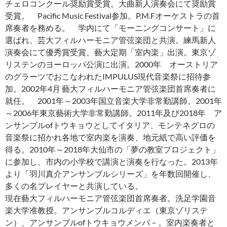
チェロコンクール奨励賞受賞。大曲新人演奏会にて奨励賞
受賞。 Pacific Music Festival参加。P.M.Fオーケストラの首
席奏者を務める。 学内にて「モーニングコンサート」に
選ばれ、芸大フィルハーモニア管弦楽団と共演。練馬新人
演奏会にて優秀賞受賞、藝大定期「室内楽」出演。東京ゾ
リステンのヨーロッパ公演に出演。2000年 オーストリア
のグラーツでおこなわれたIMPULUS現代音楽祭に招待参
加。2002年4月 藝大フィルハーモニア管弦楽団首席奏者に
就任。 2001年～2003年国立音楽大学非常勤講師。2001年
～2006年東京藝術大学非常勤講師。2011年及び2018年 ア
ンサンブルofトウキョウとしてイタリア、モンテネグロの
音楽祭に招かれ各地で室内楽を演奏、地元紙で高い評価を
得る。2010年～2018年大仙市の「夢の教室プロジェクト」
に参加し、市内の小学校で講演と演奏を行なった。2013年
より「羽川真介アンサンブルシリーズ」を年数回開催し、
多くの名プレイヤーと共演している。
現在藝大フィルハーモニア管弦楽団首席奏者。洗足学園音
楽大学准教授。アンサンブルコルディエ（東京ゾリステ
ン）、アンサンブルofトウキョウメンバ－。室内楽奏者と