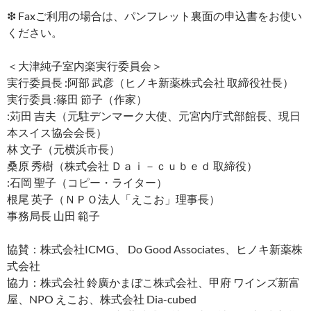
❇︎ Faxご利用の場合は、パンフレット裏面の申込書をお使い
ください。
＜大津純子室内楽実行委員会＞
実行委員長 :阿部 武彦（ヒノキ新薬株式会社 取締役社長）
実行委員 :篠田 節子（作家）
:苅田 吉夫（元駐デンマーク大使、元宮内庁式部館長、現日
本スイス協会会長）
林 文子（元横浜市長）
桑原 秀樹（株式会社 Ｄａｉ－ｃｕｂｅｄ 取締役）
:石岡 聖子（コピー・ライター）
根尾 英子（ＮＰＯ法人「えこお」理事長）
事務局長 山田 範子
協賛：株式会社ICMG、 Do Good Associates、ヒノキ新薬株
式会社
協力：株式会社 鈴廣かまぼこ株式会社、甲府 ワインズ新富
屋、NPO えこお、株式会社 Dia-cubed