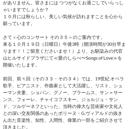
がありません。皆さまには つつがなくお過ごしでいらっし
ゃいますでしょうか？
１０月には秋らしい、美しい気候が訪れますことを心から
願っています。
さて＜心のコンサート その３５＞のご案内です。
来る１０月１９日（日曜日）午後3時（開演時間が30分早ま
ります！！ご留意くださいませ！）より、お馴染みの代官
山ヒルサイドプラザにて≪愛のしらべ〜Songs of Love≫を
開催いたします。
前回、前々回（その３３・その３４）では、19世紀 オペラ
歌手、ピアニスト、作曲家として大活躍し、リスト、シュ
ーマン夫妻、ショパン、グノー、ブラームス、サン＝サー
ンス、フォーレ、チャイコフスキー、ジョルジュ・サン
ド、ツルゲーネフといった、当時の偉大な芸術家や文化人
との深い交友関係のあったポリーヌ・G.ヴィアルドの抜き
ん出た音楽性、知性、人間性、偉業の一部をご紹介させて
頂きました。