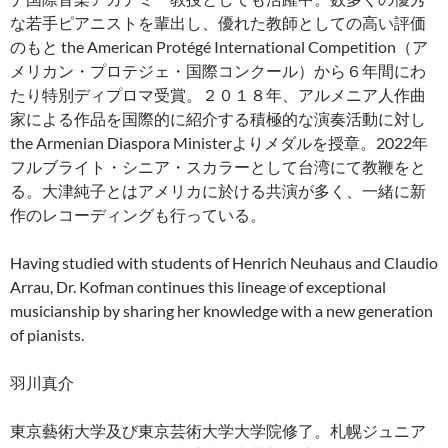
な若手ピアニストを輩出し、優れた教師としての高い評価
のもと the American Protégé International Competition（ア
メリカン・プロテジェ・国際コンクール）から６年間にわ
たり特別ディプロマ受賞。２０１８年、アルメニア人作曲
家による作品を国際的に紹介する積極的な演奏活動に対し
the Armenian Diaspora Ministerよりメダルを授章。2022年
フルブライト・シニア・スカラーとして台湾にて教鞭をと
る。大津純子とはアメリカに於ける共演が多く、一緒に新
作のレコーディングも行っている。
Having studied with students of Henrich Neuhaus and Claudio
Arrau, Dr. Kofman continues this lineage of exceptional
musicianship by sharing her knowledge with a new generation
of pianists.
羽川真介
東京藝術大学及び東京芸術大学大学院修了。札幌ジュニア