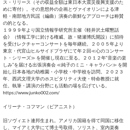
ス・リリース（その収益全額は東日本大震災復興支援のた
めに寄付）。その意想外の企画とヴァイオリンによる津
軽・南部地方民謡（編曲）演奏の新鮮なアプローチは称賛
の的となる。
１９９９年より国立情報学研究所主催《軽井沢土曜懇話
会》（情報工学に於ける権威、故・猪瀬博氏開設）に招待
を受けレクチャーコンサートを毎年継続。２００５年より
東京・代官山ヒルサイドプラザにて年２回≪心のコンサー
ト・シリーズ≫ を開催し現在に至る。２０１２年“音楽の楽
しみ”を届ける出張演奏会 ≪純子のミニ・キャラバン≫ を開
始し日本各地の幼稚園・小学校・中学校を訪問。２０２３
年、西武文理大学のホスピタリティ大使・特命教授に就
任。執筆・講演の分野にも活動の場を広げている。
https://www.junko002.com/
イリーナ・コフマン（ピアニスト）
旧ソヴィエト連邦生まれ。アメリカ国籍を得て同国に移住
し、マイアミ大学にて博士号取得。ソリスト、室内楽奏