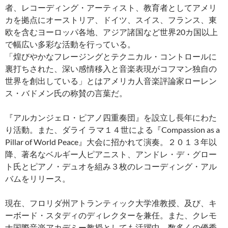
者、レコーディング・アーティスト、教育者としてアメリ
カを拠点にオーストリア、ドイツ、スイス、フランス、東
欧を含むヨーロッパ各地、アジア諸国など世界20カ国以上
で幅広い多彩な活動を行っている。
「煌びやかなフレージングとテクニカル・コントロールに
裏打ちされた、深い感情移入と音楽表現がコフマン独自の
世界を創出している」とはアメリカ人音楽評論家ローレン
ス・バドメン氏の称賛の言葉だ。
『アルカンジェロ・ピアノ四重奏団』を設立し長年にわた
り活動。また、ダライ ラマ１４世による『Compassion as a
Pillar of World Peace』大会に招かれて演奏。２０１３年以
降、著名なベルギー人ピアニスト、アンドレ・デ・グロー
ト氏とピアノ・デュオを組み３枚のレコーディング・アル
バムをリリース。
現在、フロリダ州アトランティック大学准教授、及び、キ
ーボード・スタディのディレクターを兼任。また、クレモ
ナ国際音楽アカデミー教授としても活躍中。数多くの優秀