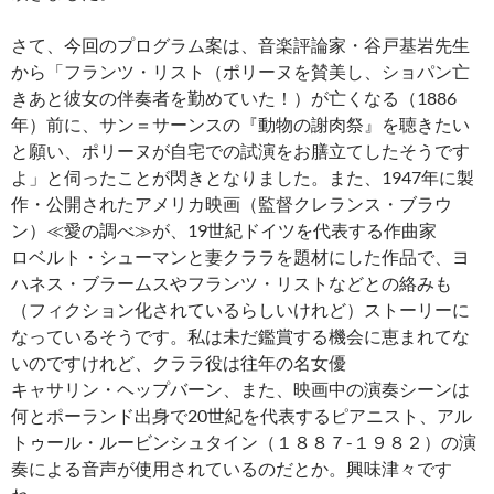
さて、今回のプログラム案は、音楽評論家・谷戸基岩先生
から「フランツ・リスト（ポリーヌを賛美し、ショパン亡
きあと彼女の伴奏者を勤めていた！）が亡くなる（1886
年）前に、サン＝サーンスの『動物の謝肉祭』を聴きたい
と願い、ポリーヌが自宅での試演をお膳立てしたそうです
よ」と伺ったことが閃きとなりました。また、1947年に製
作・公開されたアメリカ映画（監督クレランス・ブラウ
ン）≪愛の調べ≫が、19世紀ドイツを代表する作曲家
ロベルト・シューマンと妻クララを題材にした作品で、ヨ
ハネス・ブラームスやフランツ・リストなどとの絡みも
（フィクション化されているらしいけれど）ストーリーに
なっているそうです。私は未だ鑑賞する機会に恵まれてな
いのですけれど、クララ役は往年の名女優
キャサリン・ヘップバーン、また、映画中の演奏シーンは
何とポーランド出身で20世紀を代表するピアニスト、アル
トゥール・ルービンシュタイン（１８８７-１９８２）の演
奏による音声が使用されているのだとか。興味津々です