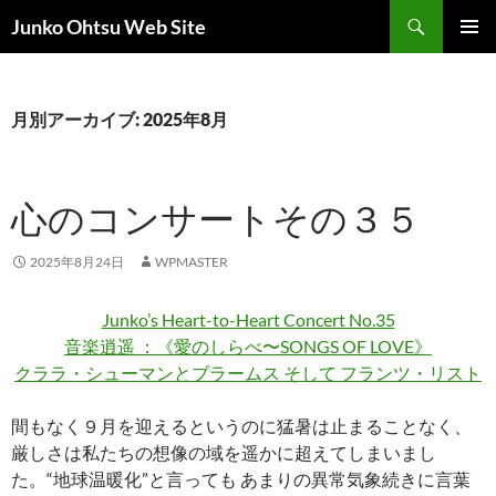
コ
検
Junko Ohtsu Web Site
ン
索
メインメ
テ
ニュー
ン
ツ
月別アーカイブ: 2025年8月
へ
ス
キ
心のコンサートその３５
ッ
プ
2025年8月24日
WPMASTER
Junko’s Heart-to-Heart Concert No.35
音楽逍遥 ：《愛のしらべ〜SONGS OF LOVE》
クララ・シューマンとブラームス そして フランツ・リスト
間もなく９月を迎えるというのに猛暑は止まることなく、
厳しさは私たちの想像の域を遥かに超えてしまいまし
た。“地球温暖化”と言っても あまりの異常気象続きに言葉