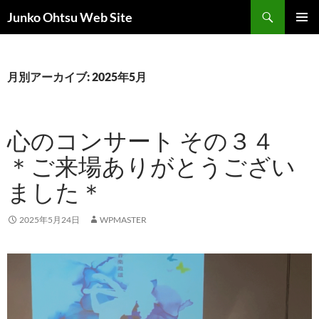
コ
検
Junko Ohtsu Web Site
ン
索
メインメ
テ
ニュー
ン
ツ
月別アーカイブ: 2025年5月
へ
ス
キ
心のコンサート その３４
ッ
＊ご来場ありがとうござい
プ
ました＊
2025年5月24日
WPMASTER