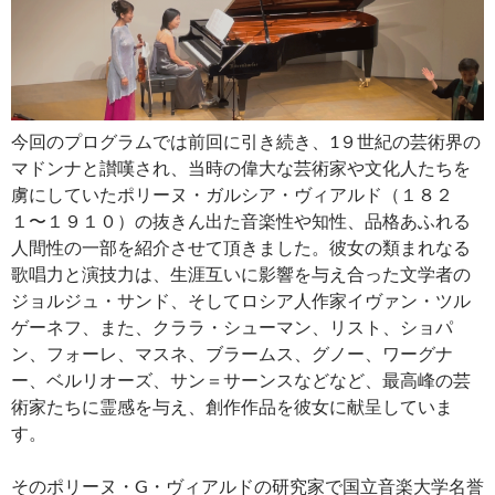
今回のプログラムでは前回に引き続き、1９世紀の芸術界の
マドンナと讃嘆され、当時の偉大な芸術家や文化人たちを
虜にしていたポリーヌ・ガルシア・ヴィアルド（１８２
１〜１９１０）の抜きん出た音楽性や知性、品格あふれる
人間性の一部を紹介させて頂きました。彼女の類まれなる
歌唱力と演技力は、生涯互いに影響を与え合った文学者の
ジョルジュ・サンド、そしてロシア人作家イヴァン・ツル
ゲーネフ、また、クララ・シューマン、リスト、ショパ
ン、フォーレ、マスネ、ブラームス、グノー、ワーグナ
ー、ベルリオーズ、サン＝サーンスなどなど、最高峰の芸
術家たちに霊感を与え、創作作品を彼女に献呈していま
す。
そのポリーヌ・G・ヴィアルドの研究家で国立音楽大学名誉