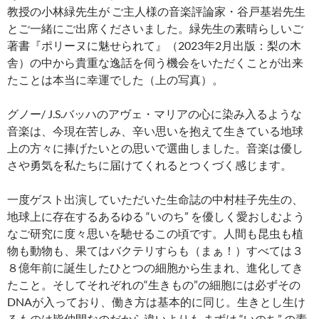
教授の小林緑先生が ご主人様の音楽評論家・谷戸基岩先生
とご一緒にご出席くださいました。緑先生の素晴らしいご
著書『ポリーヌに魅せられて』（2023年2月出版：梨の木
舎）の中から貴重な逸話を伺う機会をいただくことが出来
たことは本当に幸運でした（上の写真）。
グノー/ J.S.バッハのアヴェ・マリアの心に染み入るような
音楽は、今現在苦しみ、辛い思いを抱えて生きている地球
上の方々に捧げたいとの思いで選曲しました。音楽は優し
さや勇気を私たちに届けてくれるとつくづく感じます。
一度ゲスト出演していただいた生命誌の中村桂子先生の、
地球上に存在するあるゆる “いのち” を優しく愛おしむよう
なご研究に度々思いを馳せるこの頃です。人間も昆虫も植
物も動物も、果てはバクテリすらも（まぁ！）すべては３
８億年前に誕生したひとつの細胞から生まれ、進化してき
たこと。そしてそれぞれの“生きもの”の細胞には必ずその
DNAが入っており、働き方は基本的に同じ。生きとし生け
るものは皆仲間なのだから違いよりも まずは “いのち” の素