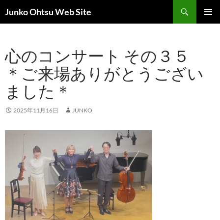
コ
検
Junko Ohtsu Web Site
ン
索
メインメ
テ
ニュー
ン
心のコンサート その３５
ツ
へ
＊ご来場ありがとうござい
ス
ました＊
キ
ッ
プ
2025年11月16日
JUNKO