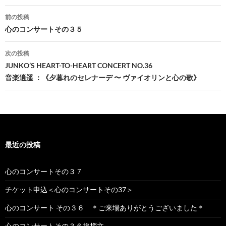
投
前の投稿
稿
心のコンサートその３５
ナ
次の投稿
ビ
JUNKO’S HEART-TO-HEART CONCERT NO.36
音楽逍遥 ：《夕暮れのセレナーデ 〜 ヴァイオリンと心の歌》
ゲ
ー
シ
ョ
最近の投稿
ン
心のコンサートその３７
チケット申込＜心のコンサートその37＞
心のコンサート その３６ ＊ご来場ありがとうございました＊
心のコンサートその３６挨拶文