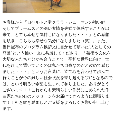
お客様から「ロベルトと妻クララ・シューマンの強い絆、
そしてブラームスとの深い友情を夫婦で体感することが出
来て、とても幸せな気持ちになりました・・・」との感想
を頂き、こちらも幸せな気分になりました（笑）。また、
当日配布のプログラム挨拶文に書かせて頂いた“人としての
尊厳”という拙い一文に共感してくださり、「芸術や文化を
大切な人たちと分かち合うことで、平和な世界に向け、世
代を超えて繋いでいくのは私たち自身なのだと改めて感じ
ました・・・」というお言葉に、皆で心を合わせて歩んで
行くことが今の難しい社会状況を乗り越える“力”となるので
は、という明るい希望も生まれて参りました。ありがとう
ございます！！これからも素晴らしい作品にこめられた作
曲家たちの心のメッセージをお届けできるように頑張りま
す！！引き続き励ましとご支援をよろしくお願い申し上げ
ます。